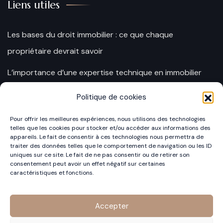
Liens utiles
Les bases du droit immobilier : ce que chaque
propriétaire devrait savoir
L’importance d’une expertise technique en immobilier
Les avantages de combiner expertise juridique et
Politique de cookies
technique en matière immobilière
Pour offrir les meilleures expériences, nous utilisons des technologies
telles que les cookies pour stocker et/ou accéder aux informations des
L’importance de l’assistance à expertise lors d’un litige
appareils. Le fait de consentir à ces technologies nous permettra de
traiter des données telles que le comportement de navigation ou les ID
immobilier
uniques sur ce site. Le fait de ne pas consentir ou de retirer son
consentement peut avoir un effet négatif sur certaines
La prévention des litiges immobiliers : comment anticiper
caractéristiques et fonctions.
et éviter les problèmes
Accepter